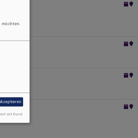
n möchten.
 akzeptieren
iert mit Klaro!