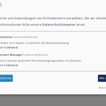
s
ienste und Anwendungen von Drittanbietern auswählen, die wir nutze
 Informationen bitte unsere
Datenschutzhinweise
lesen.
unktional
(immer erforderlich)
ichern von Daten: Cookie für die Benutzersitzung
ck
:
Funktional
onsent Manager
(immer erforderlich)
kie Consent speichert Ihre Einwilligungsstatus im Browser
ck
:
Funktional
eptieren
Alle
 und Versöhnung
Realis