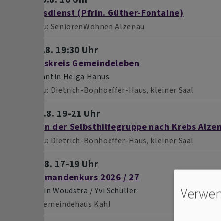
Gottesdienst (Pfrin. Güther-Fontaine)
Alzenau
SeniorenWohnen Alzenau
Di, 11.8. 19:30 Uhr
Arbeitskreis Gemeindeleben
Prädikantin Helga Hanus
Alzenau
Dietrich-Bonhoeffer-Haus, kleiner Saal
Mi, 12.8. 19-21 Uhr
Treffen der Selbsthilfegruppe nach Krebs Alze
Alzenau
Dietrich-Bonhoeffer-Haus, kleiner Saal
Fr, 14.8. 17-19 Uhr
Konfirmandenkurs 2026 / 27
Verwen
Pfarrerin Woudstra / Yvi Schüller
Kahl
Gemeindehaus Kahl