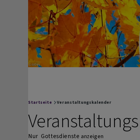
Mail
Startseite
Veranstaltungskalender
Breadcrumb
Veranstaltung
Nur
Gottesdienste
anzeigen