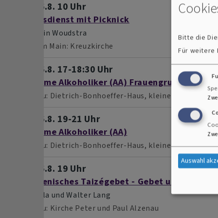
Cookie
So, 16.8. 10 Uhr
Gottesdienst mit Picknick
Pfarrerin Woudstra
Bitte die D
Kahl am Main
Kreuzkirche
Für weitere
So, 16.8. 17-18:30 Uhr
F
Anonyme Alkoholiker (AA) Frauengruppe
Spe
Alzenau
Dietrich-Bonhoeffer-Haus, kleiner Saal
Zwe
C
So, 16.8. 19-21 Uhr
Coo
Anonyme Alkoholiker (AA)
Zwe
Alzenau
Dietrich-Bonhoeffer-Haus, kleiner Saal
Auswahl akz
So, 16.8. 19 Uhr
Ökumenisches Taizégebet - Gebet um Frieden
Michaela und Walter Lang
Alzenau
Kirche Peter und Paul Alzenau