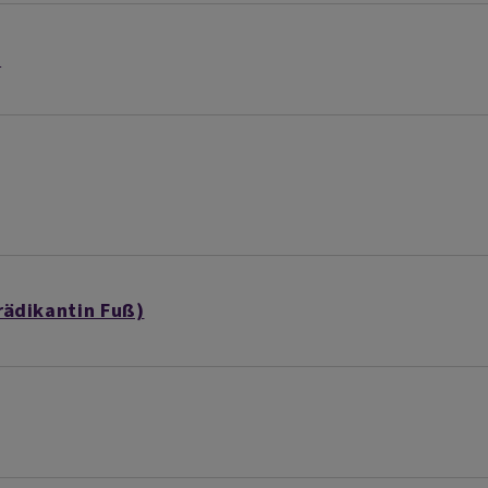
)
ädikantin Fuß)