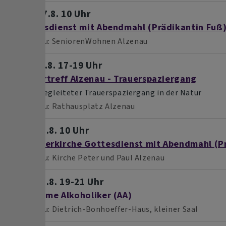
Mo, 17.8. 10 Uhr
Gottesdienst mit Abendmahl (Prädikantin Fuß
Alzenau
SeniorenWohnen Alzenau
Mi, 19.8. 17-19 Uhr
Trauertreff Alzenau - Trauerspaziergang
... ein begleiteter Trauerspaziergang in der Natur
Alzenau
Rathausplatz Alzenau
So, 23.8. 10 Uhr
Sommerkirche Gottesdienst mit Abendmahl (Pr
Alzenau
Kirche Peter und Paul Alzenau
So, 23.8. 19-21 Uhr
Anonyme Alkoholiker (AA)
Alzenau
Dietrich-Bonhoeffer-Haus, kleiner Saal