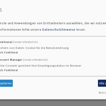
s
ienste und Anwendungen von Drittanbietern auswählen, die wir nutze
 Informationen bitte unsere
Datenschutzhinweise
lesen.
60,00 EUR
250,00 EUR
unktional
(immer erforderlich)
60,00 EUR
ichern von Daten: Cookie für die Benutzersitzung
ck
:
Funktional
120,00 EUR
onsent Manager
(immer erforderlich)
kie Consent speichert Ihre Einwilligungsstatus im Browser
250,00 EUR
ck
:
Funktional
eptieren
Alle
Realis