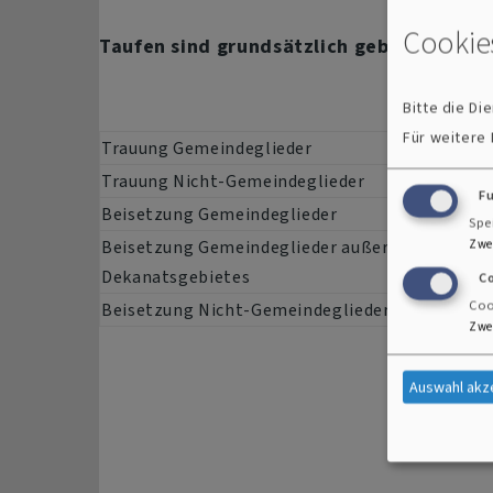
Mail
Cookie
Taufen sind grundsätzlich gebührenfrei!
Bitte die D
Für weitere
Trauung Gemeindeglieder
Trauung Nicht-Gemeindeglieder
F
Beisetzung Gemeindeglieder
Spe
Beisetzung Gemeindeglieder außerhalb des
Zwe
Dekanatsgebietes
C
Coo
Beisetzung Nicht-Gemeindeglieder
Zwe
Auswahl akz