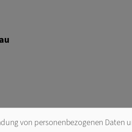
nau
en
dung von personenbezogenen Daten 
luss des Kirchenvorstandes vom 22.02.2023: