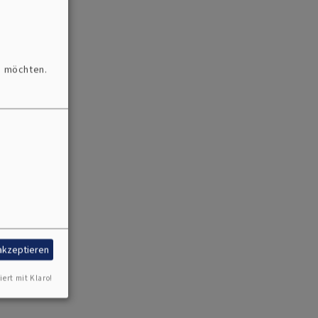
n möchten.
 akzeptieren
iert mit Klaro!