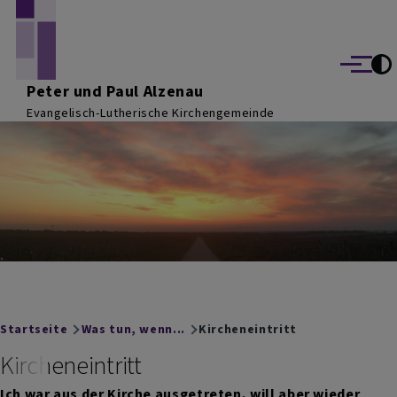
Direkt zum Inhalt
Menü
Peter und Paul Alzenau
Evangelisch-Lutherische Kirchengemeinde
Breadcrumb
Startseite
Was tun, wenn...
Kircheneintritt
Kircheneintritt
Ich war aus der Kirche ausgetreten, will aber wieder