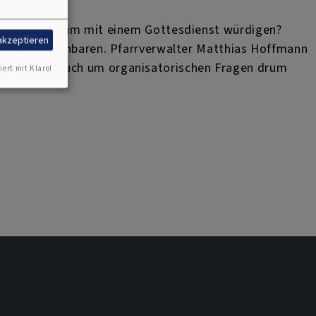
anderes Jubiläum mit einem Gottesdienst würdigen?
 akzeptieren
Feier zu vereinbaren. Pfarrverwalter Matthias Hoffmann
enstes, als auch um organisatorischen Fragen drum
iert mit Klaro!