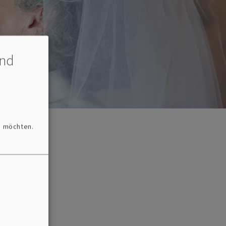
und
n möchten.