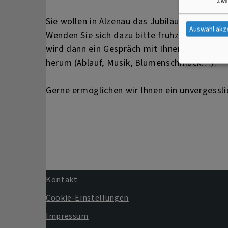
Zwe
Sie wollen in Alzenau das Jubiläum ihrer Eh
Auswahl akz
Wenden Sie sich dazu bitte frühzeitig an da
wird dann ein Gespräch mit Ihnen führen. D
herum (Ablauf, Musik, Blumenschmuck…).
Gerne ermöglichen wir Ihnen ein unvergessli
Kontakt
Fußbereichsmenü
Cookie-Einstellungen
Impressum