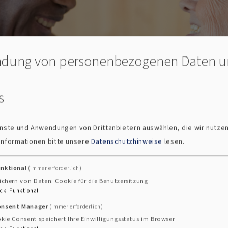
dung von personenbezogenen Daten 
s
ienste und Anwendungen von Drittanbietern auswählen, die wir nutze
 Informationen bitte unsere
Datenschutzhinweise
lesen.
unktional
(immer erforderlich)
läum
ichern von Daten: Cookie für die Benutzersitzung
ck
:
Funktional
onsent Manager
(immer erforderlich)
kie Consent speichert Ihre Einwilligungsstatus im Browser
 mit einem Gottesdienst feiern? Gerne!